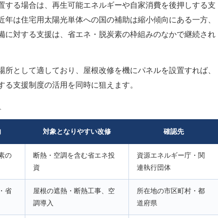
置する場合は、再生可能エネルギーや自家消費を後押しする支
近年は住宅用太陽光単体への国の補助は縮小傾向にある一方、
備に対する支援は、省エネ・脱炭素の枠組みのなかで継続され
場所として適しており、屋根改修を機にパネルを設置すれば、
する支援制度の活用を同時に狙えます。
分
的
対象となりやすい改修
確認先
素の
断熱・空調を含む省エネ投
資源エネルギー庁・関
資
連執行団体
・省
屋根の遮熱・断熱工事、空
所在地の市区町村・都
調導入
道府県