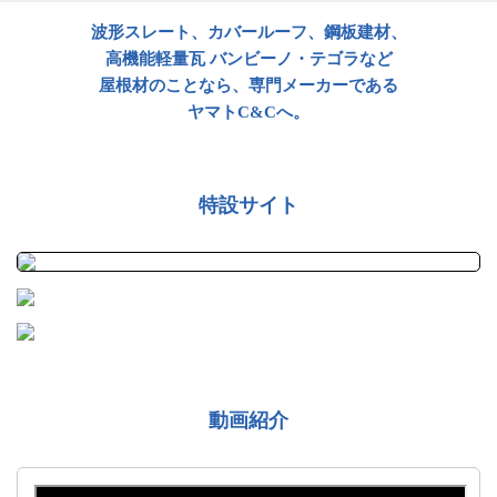
SERVICE / SUPPORT
波形スレート、カバールーフ、鋼板建材、
高機能軽量瓦 バンビーノ・テゴラなど
屋根材のことなら、専門メーカーである
施工事例
WORKS
ヤマトC&Cへ。
お問い合わせ
特設サイト
CONTACT
採用情報
営業所一覧
サイトマップ
動画紹介